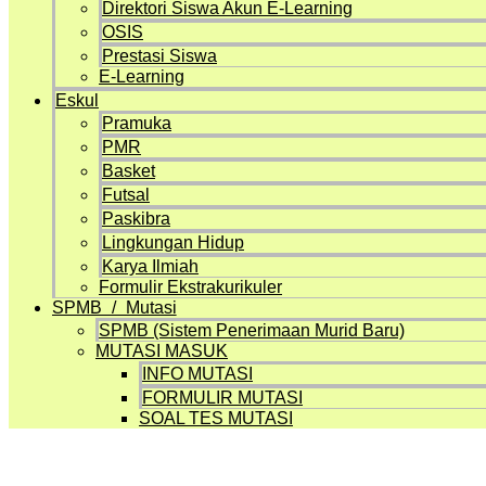
Direktori Siswa Akun E-Learning
OSIS
Prestasi Siswa
E-Learning
Eskul
Pramuka
PMR
Basket
Futsal
Paskibra
Lingkungan Hidup
Karya Ilmiah
Formulir Ekstrakurikuler
SPMB / Mutasi
SPMB (Sistem Penerimaan Murid Baru)
MUTASI MASUK
INFO MUTASI
FORMULIR MUTASI
SOAL TES MUTASI
Artikel