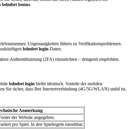
en
bdmbet bonus
.
elefonnummer. Ungenauigkeiten führen zu Verifikationsproblemen.
e zukünftigen
bdmbet login
-Daten.
aktor-Authentifizierung (2FA) einzurichten – dringend empfohlen.
obile
bdmbet login
bleibt identisch. Vorteile der mobilen
en Sie sicher, dass Ihre Internetverbindung (4G/5G/WLAN) stabil ist,
echnische Anmerkung
Footer der Website angegeben.
riiert pro Spiel. In den Spielregeln einsehbar.