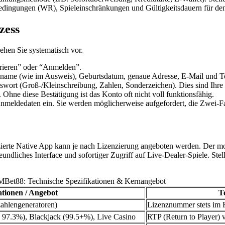
edingungen (WR), Spieleinschränkungen und Gültigkeitsdauern für d
zess
Gehen Sie systematisch vor.
strieren” oder “Anmelden”.
chname (wie im Ausweis), Geburtsdatum, genaue Adresse, E-Mail und T
sswort (Groß-/Kleinschreibung, Zahlen, Sonderzeichen). Dies sind Ihr
Ohne diese Bestätigung ist das Konto oft nicht voll funktionsfähig.
Anmeldedaten ein. Sie werden möglicherweise aufgefordert, die Zwei-F
ierte Native App kann je nach Lizenzierung angeboten werden. Der m
liches Interface und sofortiger Zugriff auf Live-Dealer-Spiele. Stell
Bet88: Technische Spezifikationen & Kernangebot
ationen / Angebot
T
ahlengeneratoren)
Lizenznummer stets im 
: 97.3%), Blackjack (99.5+%), Live Casino
RTP (Return to Player) va