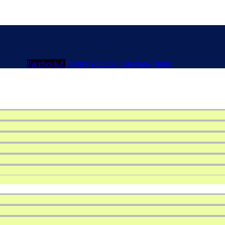
Facebook-f
Twitter
Youtube
Instagram
Tiktok