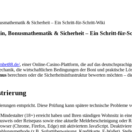
athematik & Sicherheit – Ein Schritt-für-Schritt-Wiki
n, Bonusmathematik & Sicherheit – Ein Schritt-für-Sc
dmbet88.de/
, einer Online-Casino-Plattform, die auf das deutschsprachi
echanik, die wirtschaftlichen Bedingungen der Boni und praktische Lö
nus
berechnen oder die Sicherheitsinfrastruktur bewerten möchten – die
strierung
rderungen entspricht. Diese Prüfung kann spätere technische Probleme v
Mindestalter (18+) erreicht haben und Ihren ständigen Wohnsitz in einer
usweis oder Reisepass sowie eine aktuelle Meldebescheinigung oder Rech
wser (Chrome, Firefox, Edge) mit aktiviertem JavaScript. Deaktiviere
hlungsmethode (z.B. Sofortüberweisung, Kreditkarte, E-Wallet). Stellen