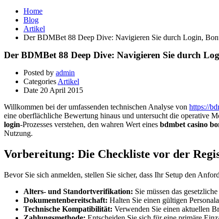
Home
Blog
Artikel
Der BDMBet 88 Deep Dive: Navigieren Sie durch Login, Bonusm
Der BDMBet 88 Deep Dive: Navigieren Sie durch Logi
Posted by
admin
Categories
Artikel
Date
20 April 2015
Willkommen bei der umfassenden technischen Analyse von
https://b
eine oberflächliche Bewertung hinaus und untersucht die operative M
login
-Prozesses verstehen, den wahren Wert eines
bdmbet casino bo
Nutzung.
Vorbereitung: Die Checkliste vor der Regi
Bevor Sie sich anmelden, stellen Sie sicher, dass Ihr Setup den Anfo
Alters- und Standortverifikation:
Sie müssen das gesetzliche 
Dokumentenbereitschaft:
Halten Sie einen gültigen Personala
Technische Kompatibilität:
Verwenden Sie einen aktuellen Bro
Zahlungsmethode:
Entscheiden Sie sich für eine primäre Einza