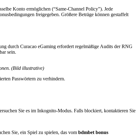
asselbe Konto ermöglichen (“Same-Channel Policy”). Jede
 Bonusbedingungen freigegeben. Größere Beträge können gestaffelt
rung durch Curacao eGaming erfordert regelmäßige Audits der RNG
ar sein.
en. (Bild illustrative)
ierten Passwörtern zu verhindern.
suchen Sie es im Inkognito-Modus. Falls blockiert, kontaktieren Sie
chen Sie, ein Spiel zu spielen, das vom
bdmbet bonus