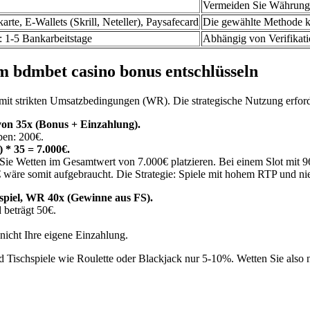
Vermeiden Sie Währungs
rte, E-Wallets (Skrill, Neteller), Paysafecard
Die gewählte Methode k
 1-5 Bankarbeitstage
Abhängig von Verifikati
m bdmbet casino bonus entschlüsseln
t mit strikten Umsatzbedingungen (WR). Die strategische Nutzung erford
on 35x (Bonus + Einzahlung).
ben: 200€.
 * 35 = 7.000€.
e Wetten im Gesamtwert von 7.000€ platzieren. Bei einem Slot mit 9
€ wäre somit aufgebraucht. Die Strategie: Spiele mit hohem RTP und nie
eispiel, WR 40x (Gewinne aus FS).
beträgt 50€.
nicht Ihre eigene Einzahlung.
Tischspiele wie Roulette oder Blackjack nur 5-10%. Wetten Sie also 