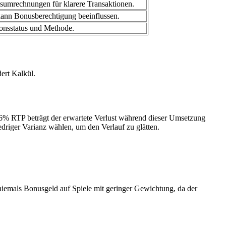
umrechnungen für klarere Transaktionen.
ann Bonusberechtigung beeinflussen.
onsstatus und Methode.
ert Kalkül.
6% RTP beträgt der erwartete Verlust während dieser Umsetzung
driger Varianz wählen, um den Verlauf zu glätten.
niemals Bonusgeld auf Spiele mit geringer Gewichtung, da der