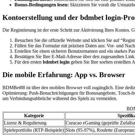
Bonus-Bedingungen lesen:
Skizzieren Sie vorab die Umsatzb
Kontoerstellung und der bdmbet login-Pro
Die Registrierung ist der erste Schritt zur Aktivierung Ihres Kontos. 
Besuchen Sie die offizielle Website und klicken Sie auf “Regi
Füllen Sie das Formular mit präzisen Daten aus: Vor- und Na
Erstellen Sie einen sicheren Benutzernamen und ein starkes Pa
Bestätigen Sie Ihre E-Mail-Adresse über den zugesandten Link. 
Für den ersten
bdmbet login
geben Sie Ihre soeben erstellten 
Die mobile Erfahrung: App vs. Browser
BDMBet88 ist über den mobilen Browser voll zugänglich. Eine dediz
Optimierung: Push-Benachrichtigungen für Bonusangebote, Touch-freund
um Verbindungsabbrüche während des Spiels zu vermeiden.
BDM
Kategorie
Spezifik
Lizenz & Regulierung
Curacao eGaming (geprüfte Zufallsz
Spieleportfolio (RTP-Beispiele)
Slots (95-97%), Roulette (European