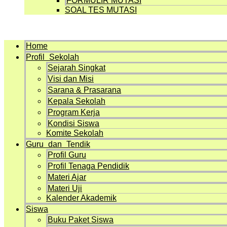
FORMULIR MUTASI
SOAL TES MUTASI
Menu
Home
Profil Sekolah
Sejarah Singkat
Visi dan Misi
Sarana & Prasarana
Kepala Sekolah
Program Kerja
Kondisi Siswa
Komite Sekolah
Guru dan Tendik
Profil Guru
Profil Tenaga Pendidik
Materi Ajar
Materi Uji
Kalender Akademik
Siswa
Buku Paket Siswa