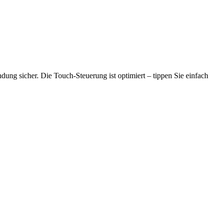
ndung sicher. Die Touch-Steuerung ist optimiert – tippen Sie einfach