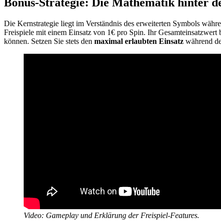
Bonus-Strategie: Die Mathematik hinter de
Die Kernstrategie liegt im Verständnis des erweiterten Symbols wäh
Freispiele mit einem Einsatz von 1€ pro Spin. Ihr Gesamteinsatzwer
können. Setzen Sie stets den
maximal erlaubten Einsatz
während der
Video: Gameplay und Erklärung der Freispiel-Features.