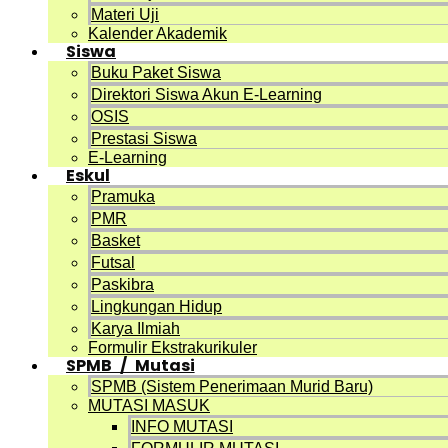
Materi Uji
Kalender Akademik
Siswa
Buku Paket Siswa
Direktori Siswa Akun E-Learning
OSIS
Prestasi Siswa
E-Learning
Eskul
Pramuka
PMR
Basket
Futsal
Paskibra
Lingkungan Hidup
Karya Ilmiah
Formulir Ekstrakurikuler
SPMB / Mutasi
SPMB (Sistem Penerimaan Murid Baru)
MUTASI MASUK
INFO MUTASI