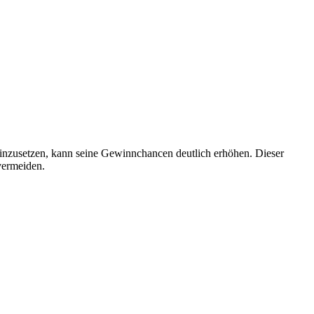
einzusetzen, kann seine Gewinnchancen deutlich erhöhen. Dieser
vermeiden.