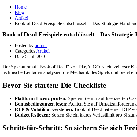
Home
Blog
Artikel
Book of Dead Freispiele entschlüsselt – Das Strategie-Handb
Book of Dead Freispiele entschlüsselt – Das Strate
Posted by
admin
Categories
Artikel
Date
5 Juli 2016
Der Spielautomat “Book of Dead” von Play’n GO ist ein zeitloser Klas
technische Leitfaden analysiert die Mechanik des Spiels und bietet 
Bevor Sie starten: Die Checkliste
Plattform-Lizenz prüfen:
Spielen Sie nur auf lizenzierten C
Bonusbedingungen lesen:
Achten Sie auf Umsatzanforderunge
RTP & Volatilität verstehen:
Book of Dead hat einen RTP von
Budget festlegen:
Setzen Sie ein klares Verlustlimit pro Sitzun
Schritt-für-Schritt: So sichern Sie sich Fre