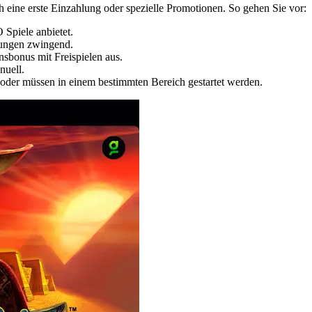
h eine erste Einzahlung oder spezielle Promotionen. So gehen Sie vor:
O Spiele anbietet.
hlungen zwingend.
nsbonus mit Freispielen aus.
nuell.
 oder müssen in einem bestimmten Bereich gestartet werden.