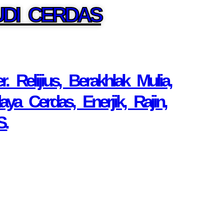
UDI CERDAS
Relijius, Berakhlak Mulia,
a Cerdas, Enerjik, Rajin,
S.