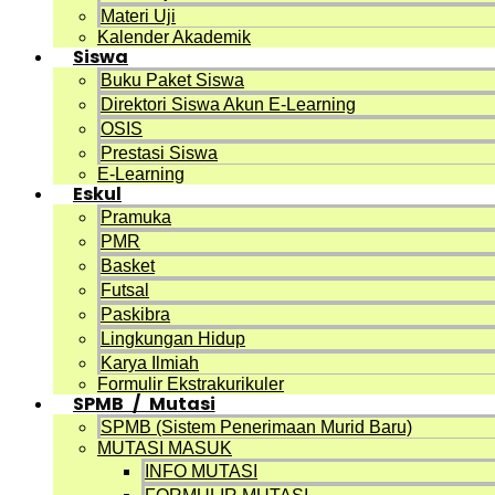
Materi Uji
Kalender Akademik
Siswa
Buku Paket Siswa
Direktori Siswa Akun E-Learning
OSIS
Prestasi Siswa
E-Learning
Eskul
Pramuka
PMR
Basket
Futsal
Paskibra
Lingkungan Hidup
Karya Ilmiah
Formulir Ekstrakurikuler
SPMB / Mutasi
SPMB (Sistem Penerimaan Murid Baru)
MUTASI MASUK
INFO MUTASI