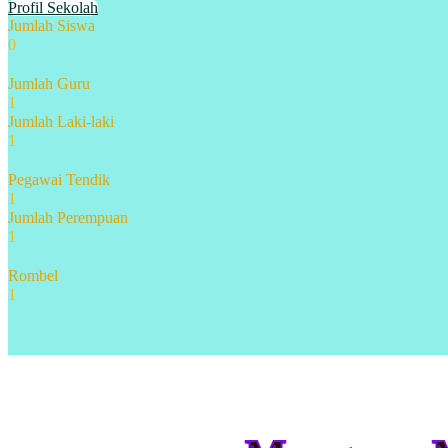
Profil Sekolah
Jumlah Siswa
0
Jumlah Guru
1
Jumlah Laki-laki
1
Pegawai Tendik
1
Jumlah Perempuan
1
Rombel
1