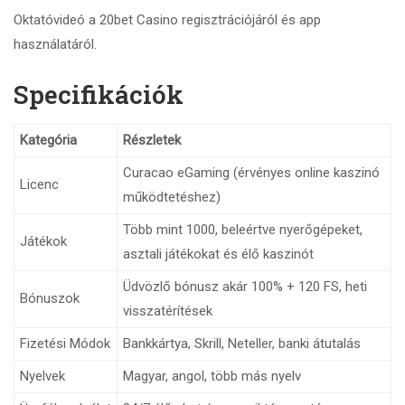
Oktatóvideó a 20bet Casino regisztrációjáról és app
használatáról.
Specifikációk
Kategória
Részletek
Curacao eGaming (érvényes online kaszinó
Licenc
működtetéshez)
Több mint 1000, beleértve nyerőgépeket,
Játékok
asztali játékokat és élő kaszinót
Üdvözlő bónusz akár 100% + 120 FS, heti
Bónuszok
visszatérítések
Fizetési Módok
Bankkártya, Skrill, Neteller, banki átutalás
Nyelvek
Magyar, angol, több más nyelv