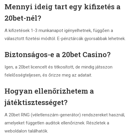
Mennyi ideig tart egy kifizetés a
20bet-nél?
A kifizetések 1-3 munkanapot igényelhetnek, függően a
választott fizetési módtól. E-pénztárcák gyorsabbak lehetnek.
Biztonságos-e a 20bet Casino?
Igen, a 20bet licencelt és titkosított, de mindig játsszon
felelősségteljesen, és őrizze meg az adatait.
Hogyan ellenőrizhetem a
játéktisztességet?
A 20bet RNG (véletlenszám-generátor) rendszereket használ,
amelyeket független auditok ellenőriznek. Részletek a
weboldalon találhatók.