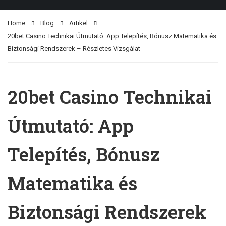
Home
Blog
Artikel
20bet Casino Technikai Útmutató: App Telepítés, Bónusz Matematika és
Biztonsági Rendszerek – Részletes Vizsgálat
20bet Casino Technikai
Útmutató: App
Telepítés, Bónusz
Matematika és
Biztonsági Rendszerek