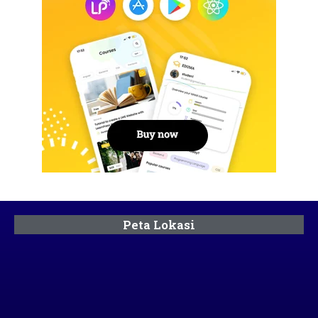
Peta Lokasi