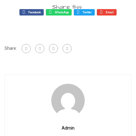
Share this
Facebook
WhatsApp
Twitter
Email
Share:
Admin