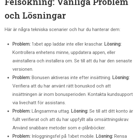
Felsökning: Vanliga Problem
och Lösningar
Här är några tekniska scenarier och hur du hanterar dem:
Problem:
1xbet app laddar inte eller kraschar.
Lösning:
Kontrollera enhetens minne, uppdatera appen, eller
avinstallera och installera om. Se till att du har den senaste
versionen.
Problem:
Bonusen aktiveras inte efter insättning.
Lösning:
Verifiera att du har använt rätt bonuskod och att
insättningen är inom bonusperioden. Kontakta kundsupport
via livechatt för assistans.
Problem:
Långsamma uttag.
Lösning:
Se till att ditt konto är
fullt verifierat och att du har uppfyllt alla omsättningskrav.
Använd snabbare metoder som e-plånböcker.
Problem:
Inloggningsfel på 1xbet mobile.
Lösning:
Rensa