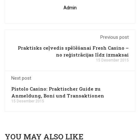
Admin
Previous post
Praktisks ceļvedis spēlēšanai Fresh Casino –
no reģistrācijas līdz izmaksai
15 Desember 2015
Next post
Pistolo Casino: Praktischer Guide zu
Anmeldung, Boni und Transaktionen
15 Desember 2015
YOU MAY ALSO LIKE