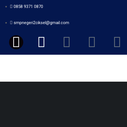
0858 9371 0870
smpnegeri2ciksel@gmail.com