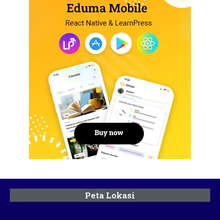
Peta Lokasi