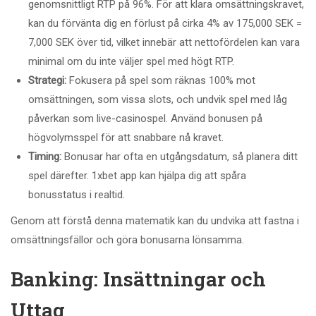
genomsnittligt RTP på 96%. För att klara omsättningskravet,
kan du förvänta dig en förlust på cirka 4% av 175,000 SEK =
7,000 SEK över tid, vilket innebär att nettofördelen kan vara
minimal om du inte väljer spel med högt RTP.
Strategi:
Fokusera på spel som räknas 100% mot
omsättningen, som vissa slots, och undvik spel med låg
påverkan som live-casinospel. Använd bonusen på
högvolymsspel för att snabbare nå kravet.
Timing:
Bonusar har ofta en utgångsdatum, så planera ditt
spel därefter. 1xbet app kan hjälpa dig att spåra
bonusstatus i realtid.
Genom att förstå denna matematik kan du undvika att fastna i
omsättningsfällor och göra bonusarna lönsamma.
Banking: Insättningar och
Uttag