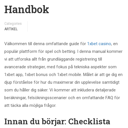
Handbok
Categories
ARTIKEL
Välkommen till denna omfattande guide för
1xbet casino
, en
populär plattform för spel och betting. I denna manual kommer
vi att utforska allt från grundläggande registrering till
avancerade strategier, med fokus på tekniska aspekter som
1xbet app, 1xbet bonus och 1xbet mobile. Målet är att ge dig en
djup förståelse för hur du maximerar din upplevelse samtidigt
som du håller dig säker. Vi kommer att inkludera detaljerade
beräkningar, felsökningsscenarier och en omfattande FAQ för
att täcka alla möjliga frågor.
Innan du börjar: Checklista