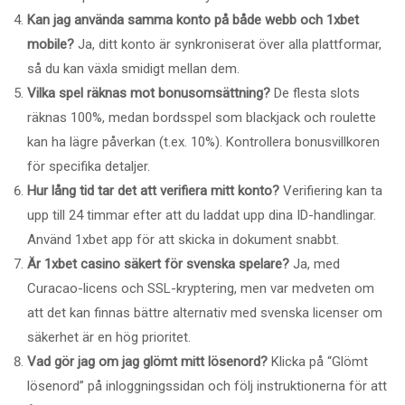
Kan jag använda samma konto på både webb och 1xbet
mobile?
Ja, ditt konto är synkroniserat över alla plattformar,
så du kan växla smidigt mellan dem.
Vilka spel räknas mot bonusomsättning?
De flesta slots
räknas 100%, medan bordsspel som blackjack och roulette
kan ha lägre påverkan (t.ex. 10%). Kontrollera bonusvillkoren
för specifika detaljer.
Hur lång tid tar det att verifiera mitt konto?
Verifiering kan ta
upp till 24 timmar efter att du laddat upp dina ID-handlingar.
Använd 1xbet app för att skicka in dokument snabbt.
Är 1xbet casino säkert för svenska spelare?
Ja, med
Curacao-licens och SSL-kryptering, men var medveten om
att det kan finnas bättre alternativ med svenska licenser om
säkerhet är en hög prioritet.
Vad gör jag om jag glömt mitt lösenord?
Klicka på “Glömt
lösenord” på inloggningssidan och följ instruktionerna för att