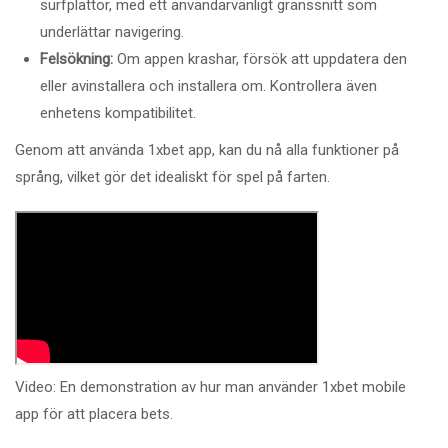
surfplattor, med ett användarvänligt gränssnitt som
underlättar navigering.
Felsökning:
Om appen krashar, försök att uppdatera den
eller avinstallera och installera om. Kontrollera även
enhetens kompatibilitet.
Genom att använda 1xbet app, kan du nå alla funktioner på
språng, vilket gör det idealiskt för spel på farten.
Video: En demonstration av hur man använder 1xbet mobile
app för att placera bets.