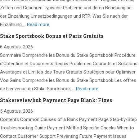
Zeiten und Gebühren Typische Probleme und deren Behebung bei
der Einzahlung Umsatzbedingungen und RTP: Was Sie nach der
Einzahlung …
Read more
Stake Sportsbook Bonus et Paris Gratuits
6 Agustus, 2026
Sommaire Comprendre les Bonus du Stake Sportsbook Procédure
d’Obtention et Documents Requis Problèmes Courants et Solutions
Avantages et Limites des Tours Gratuits Stratégies pour Optimiser
Vos Gains Comprendre les Bonus du Stake Sportsbook Les offres
de bienvenue du Stake Sportsbook …
Read more
Stakereviewhub Payment Page Blank: Fixes
5 Agustus, 2026
Contents Common Causes of a Blank Payment Page Step-by-Step
Troubleshooting Guide Payment Method Specific Checks When to
Contact Customer Support Preventing Future Payment Issues