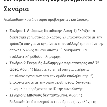
Σενάρια
Ακολουθούν κοινά σενάρια προβλημάτων και λύσεις:
Σενάριο 1: Απόρριψη Κατάθεσης.
Λύση: 1) Ελέγξτε τα
διαθέσιμα χρήματα/όριο κάρτας. 2) Επικοινωνήστε με την
τράπεζά σας για να εγκρίνετε τη συναλλαγή (μπορεί να την
αποκλείουν ως πιθανό απάτη). 3) Δοκιμάστε μια
εναλλακτική μέθοδο πληρωμής.
Σενάριο 2: Εκκρεμής Ανάληψη για περισσότερες από 72
ώρες.
Λύση: 1) Ελέγξτε το email σας για αιτήματα
επιπλέον εγγράφων από την ομάδα επαλήθευσης. 2)
Επικοινωνήστε με την υποστήριξη μέσω ζωντανής
συνομιλίας παρέχοντας το ID της συναλλαγής.
Σενάριο 3: Μπόνους δεν πιστώθηκε.
Λύση: 1)
Βεβαιωθείτε ότι πληρούτε τους όρους (π.χ., ελάχιστη