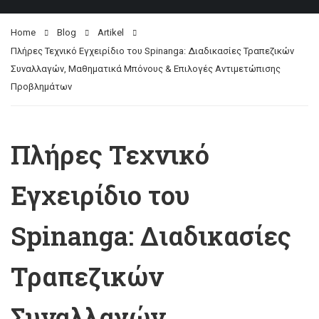
Home
Blog
Artikel
Πλήρες Τεχνικό Εγχειρίδιο του Spinanga: Διαδικασίες Τραπεζικών
Συναλλαγών, Μαθηματικά Μπόνους & Επιλογές Αντιμετώπισης
Προβλημάτων
Πλήρες Τεχνικό
Εγχειρίδιο του
Spinanga: Διαδικασίες
Τραπεζικών
Συναλλαγών,