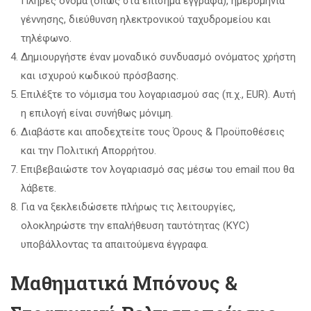
Πλήρες όνομα (όπως στα επίσημα έγγραφα), ημερομηνία
γέννησης, διεύθυνση ηλεκτρονικού ταχυδρομείου και
τηλέφωνο.
Δημιουργήστε έναν μοναδικό συνδυασμό ονόματος χρήστη
και ισχυρού κωδικού πρόσβασης.
Επιλέξτε το νόμισμα του λογαριασμού σας (π.χ., EUR). Αυτή
η επιλογή είναι συνήθως μόνιμη.
Διαβάστε και αποδεχτείτε τους Όρους & Προϋποθέσεις
και την Πολιτική Απορρήτου.
Επιβεβαιώστε τον λογαριασμό σας μέσω του email που θα
λάβετε.
Για να ξεκλειδώσετε πλήρως τις λειτουργίες,
ολοκληρώστε την επαλήθευση ταυτότητας (KYC)
υποβάλλοντας τα απαιτούμενα έγγραφα.
Μαθηματικά Μπόνους &