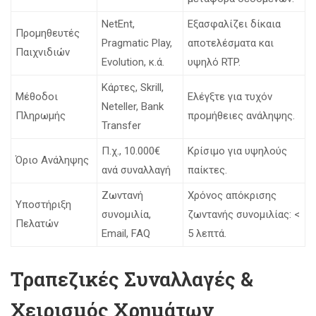
NetEnt,
Εξασφαλίζει δίκαια
Προμηθευτές
Pragmatic Play,
αποτελέσματα και
Παιχνιδιών
Evolution, κ.ά.
υψηλό RTP.
Κάρτες, Skrill,
Μέθοδοι
Ελέγξτε για τυχόν
Neteller, Bank
Πληρωμής
προμήθειες ανάληψης.
Transfer
Π.χ., 10.000€
Κρίσιμο για υψηλούς
Όριο Ανάληψης
ανά συναλλαγή
παίκτες.
Ζωντανή
Χρόνος απόκρισης
Υποστήριξη
συνομιλία,
ζωντανής συνομιλίας: <
Πελατών
Email, FAQ
5 λεπτά.
Τραπεζικές Συναλλαγές &
Χειρισμός Χρημάτων