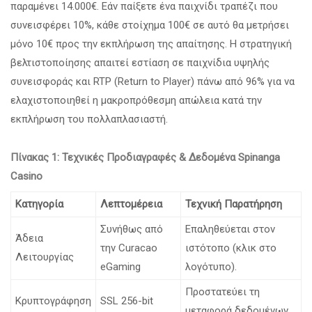
παραμένει 14.000€. Εάν παίξετε ένα παιχνίδι τραπέζι που
συνεισφέρει 10%, κάθε στοίχημα 100€ σε αυτό θα μετρήσει
μόνο 10€ προς την εκπλήρωση της απαίτησης. Η στρατηγική
βελτιστοποίησης απαιτεί εστίαση σε παιχνίδια υψηλής
συνεισφοράς και RTP (Return to Player) πάνω από 96% για να
ελαχιστοποιηθεί η μακροπρόθεσμη απώλεια κατά την
εκπλήρωση του πολλαπλασιαστή.
Πίνακας 1: Τεχνικές Προδιαγραφές & Δεδομένα Spinanga
Casino
Κατηγορία
Λεπτομέρεια
Τεχνική Παρατήρηση
Συνήθως από
Επαληθεύεται στον
Άδεια
την Curacao
ιστότοπο (κλικ στο
Λειτουργίας
eGaming
λογότυπο).
Προστατεύει τη
Κρυπτογράφηση
SSL 256-bit
μεταφορά δεδομένων.