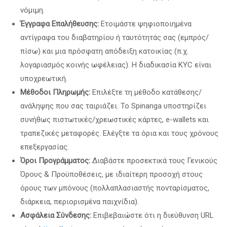
νόμιμη.
Έγγραφα Επαλήθευσης:
Ετοιμάστε ψηφιοποιημένα
αντίγραφα του διαβατηρίου ή ταυτότητάς σας (εμπρός/
πίσω) και μια πρόσφατη απόδειξη κατοικίας (π.χ.
λογαριασμός κοινής ωφέλειας). Η διαδικασία KYC είναι
υποχρεωτική.
Μέθοδοι Πληρωμής:
Επιλέξτε τη μέθοδο κατάθεσης/
ανάληψης που σας ταιριάζει. Το Spinanga υποστηρίζει
συνήθως πιστωτικές/χρεωστικές κάρτες, e-wallets και
τραπεζικές μεταφορές. Ελέγξτε τα όρια και τους χρόνους
επεξεργασίας.
Όροι Προγράμματος:
Διαβάστε προσεκτικά τους Γενικούς
Όρους & Προϋποθέσεις, με ιδιαίτερη προσοχή στους
όρους των μπόνους (πολλαπλασιαστής πονταρίσματος,
διάρκεια, περιορισμένα παιχνίδια).
Ασφάλεια Σύνδεσης:
Επιβεβαιώστε ότι η διεύθυνση URL