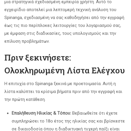
μια στρατηγικά σχεδιασμένη εμπειρία χρήστη. Αυτό το
εγχειρίδιο αποτελεί μια λεπτομερή τεχνική ανάλυση του
Spinanga, σχεδιασμένη να σας καθοδηγήσει από την εγγραφή
έως τις πιο περίπλοκες λειτουργίες του λογαριασμού σας,
με έμφαση στις διαδικασίες, τους υπολογισμούς και την
επίλυση προβλημάτων.
Πριν ξεκινήσετε:
Ολοκληρωμένη Λίστα Ελέγχου
Η επιτυχία στο Spinanga ξεκινά με προετοιμασία. Αυτή η
λίστα καλύπτει τα κρίσιμα βήματα πριν από την εγγραφή και
την πρώτη κατάθεση.
Επαλήθευση Ηλικίας & Τόπου:
Βεβαιωθείτε ότι έχετε
συμπληρώσει το 18ο έτος της ηλικίας σας και βρίσκεστε
σε δικαιοδοσία όπου η διαδικτυακή τυχερή παίξι είναι