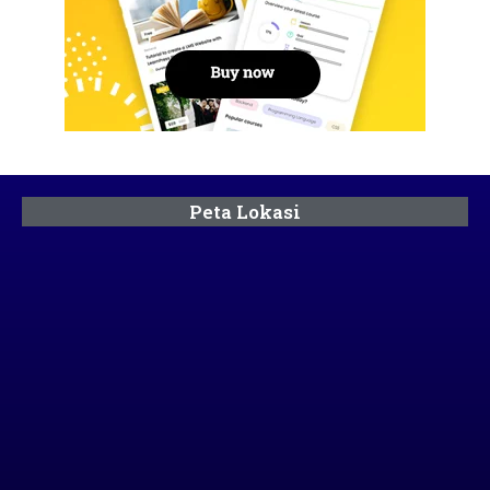
Peta Lokasi