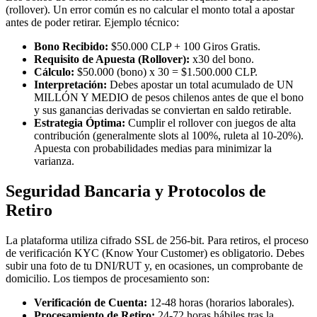
(rollover). Un error común es no calcular el monto total a apostar
antes de poder retirar. Ejemplo técnico:
Bono Recibido:
$50.000 CLP + 100 Giros Gratis.
Requisito de Apuesta (Rollover):
x30 del bono.
Cálculo:
$50.000 (bono) x 30 = $1.500.000 CLP.
Interpretación:
Debes apostar un total acumulado de UN
MILLÓN Y MEDIO de pesos chilenos antes de que el bono
y sus ganancias derivadas se conviertan en saldo retirable.
Estrategia Óptima:
Cumplir el rollover con juegos de alta
contribución (generalmente slots al 100%, ruleta al 10-20%).
Apuesta con probabilidades medias para minimizar la
varianza.
Seguridad Bancaria y Protocolos de
Retiro
La plataforma utiliza cifrado SSL de 256-bit. Para retiros, el proceso
de verificación KYC (Know Your Customer) es obligatorio. Debes
subir una foto de tu DNI/RUT y, en ocasiones, un comprobante de
domicilio. Los tiempos de procesamiento son:
Verificación de Cuenta:
12-48 horas (horarios laborales).
Procesamiento de Retiro:
24-72 horas hábiles tras la