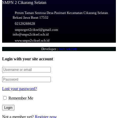
SMPN 2 Cikarang Selatan
Perum Taman Sentosa Desa Pasirsari Kecamatan Cikarang Selatan
Bekasi Jawa Barat 17532
02129288628
smpnegeri2ciksel@gmail.com
info@smpn2ciksel.sch.id
www.smpn2ciksel.sch.id
Developer :
Web sekolah
Login with your site account
Lost your password?
Remember Me
Not a member yet?
Register now