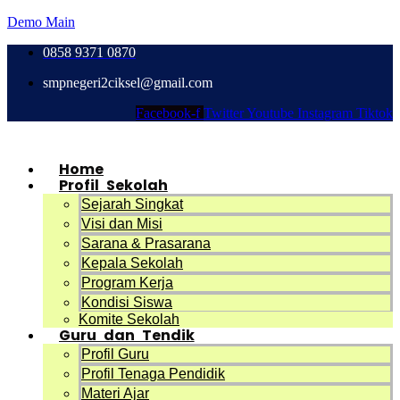
Demo Main
0858 9371 0870
smpnegeri2ciksel@gmail.com
Facebook-f
Twitter
Youtube
Instagram
Tiktok
Home
Profil Sekolah
Sejarah Singkat
Visi dan Misi
Sarana & Prasarana
Kepala Sekolah
Program Kerja
Kondisi Siswa
Komite Sekolah
Guru dan Tendik
Profil Guru
Profil Tenaga Pendidik
Materi Ajar