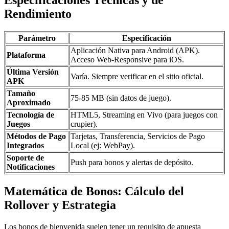
Especificaciones Técnicas y de
Rendimiento
Parámetro
Especificación
Aplicación Nativa para Android (APK).
Plataforma
Acceso Web-Responsive para iOS.
Última Versión
Varía. Siempre verificar en el sitio oficial.
APK
Tamaño
75-85 MB (sin datos de juego).
Aproximado
Tecnología de
HTML5, Streaming en Vivo (para juegos con
Juegos
crupier).
Métodos de Pago
Tarjetas, Transferencia, Servicios de Pago
Integrados
Local (ej: WebPay).
Soporte de
Push para bonos y alertas de depósito.
Notificaciones
Matemática de Bonos: Cálculo del
Rollover y Estrategia
Los bonos de bienvenida suelen tener un requisito de apuesta