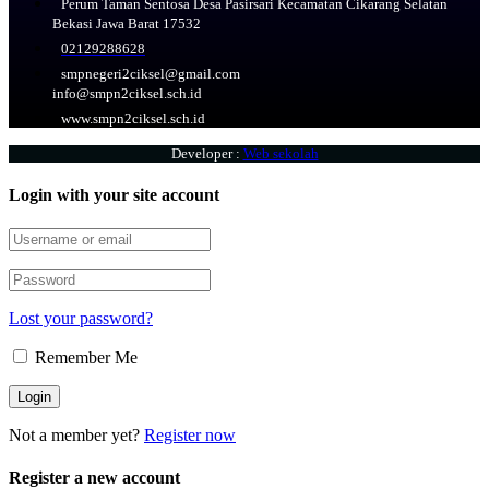
Perum Taman Sentosa Desa Pasirsari Kecamatan Cikarang Selatan
Bekasi Jawa Barat 17532
02129288628
smpnegeri2ciksel@gmail.com
info@smpn2ciksel.sch.id
www.smpn2ciksel.sch.id
Developer :
Web sekolah
Login with your site account
Lost your password?
Remember Me
Not a member yet?
Register now
Register a new account