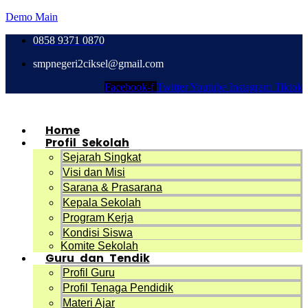
Demo Main
0858 9371 0870
smpnegeri2ciksel@gmail.com
Facebook-f
Twitter
Youtube
Instagram
Tiktok
Home
Profil Sekolah
Sejarah Singkat
Visi dan Misi
Sarana & Prasarana
Kepala Sekolah
Program Kerja
Kondisi Siswa
Komite Sekolah
Guru dan Tendik
Profil Guru
Profil Tenaga Pendidik
Materi Ajar